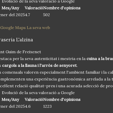
Evolució de la seva valoració a Google
Mes/Any
Valoració
Nombre d'opinions
ner del 2025
4.7
502
 Google Maps
La seva web
raseria L'alzina
nt Guim de Freixenet
staca per la seva autenticitat i mestria en la
cuina a la bra
s
cargols a la llauna i l'arròs de senyoret
.
s comensals valoren especialment l'ambient familiar i la cal
mplementen una experiència gastronòmica arrelada a la t
cel·lent relació qualitat-preu i una acurada selecció de pro
Evolució de la seva valoració a Google
Mes/Any
Valoració
Nombre d'opinions
ner del 2025
4.6
1223