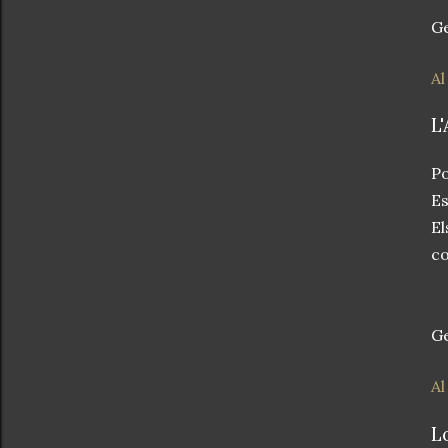
Ge
Al
L
P
Es
El
co
Ge
Al
L