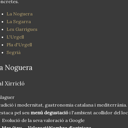
ncretes.
La Noguera
La Segarra
Les Garrigues
L'Urgell
Pla d'Urgell
Segrià
a Noguera
al Xirricló
laguer
adició i modernitat, gastronomia catalana i mediterrània.
staca pel seu
menú degustació
i l'ambient acollidor del loc
Evolució de la seva valoració a Google
Mes/Any
Valoració
Nombre d'opinions