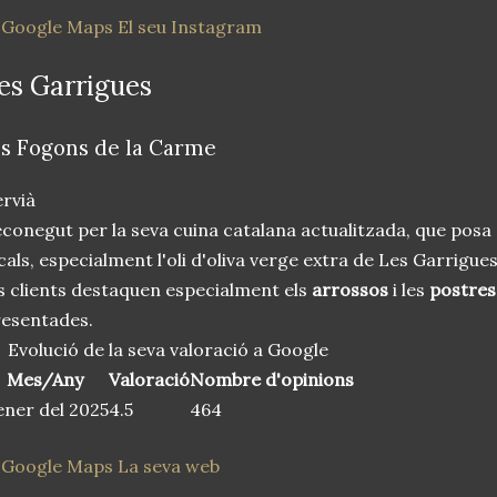
 Google Maps
El seu Instagram
es Garrigues
ls Fogons de la Carme
rvià
conegut per la seva cuina catalana actualitzada, que posa 
cals, especialment l'oli d'oliva verge extra de Les Garrigues
s clients destaquen especialment els
arrossos
i les
postres
esentades.
Evolució de la seva valoració a Google
Mes/Any
Valoració
Nombre d'opinions
ner del 2025
4.5
464
 Google Maps
La seva web