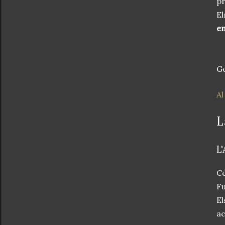
pr
El
en
Ge
Al
L
L
C
Fu
El
ac