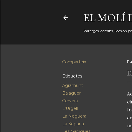
EL MOLÍ 
Paratges, camins, llocs on perd
Comparteix
Pu
E
Etiquetes
Agramunt
Balaguer
Aq
Cervera
el
L'Urgell
fo
La Noguera
ce
La Segarra
ma
Les Garrigues