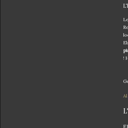
L
Le
Re
lo
El
pi
!
H
Ge
Al
L
El