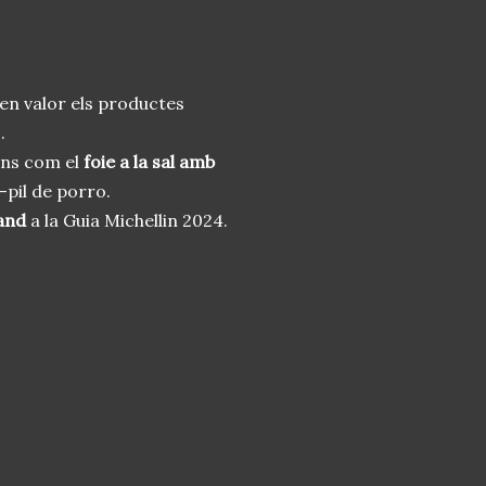
en valor els productes
.
ions com el
foie a la sal amb
-pil de porro.
and
a la Guia Michellin 2024.