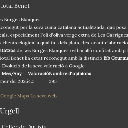
'Hotal Benet
s Borges Blanques
conegut per la seva cuina catalana actualitzada, que posa 
cals, especialment l'oli d'oliva verge extra de Les Garrigues
s clients elogien la qualitat dels plats, destacant elaborac
statxos
de Les Borges Blanques i el bacallà confitat amb pil
otal Benet ha estat reconegut amb la distinció
Bib Gourm
Evolució de la seva valoració a Google
Mes/Any
Valoració
Nombre d'opinions
ner del 2025
4.3
295
 Google Maps
La seva web
'Urgell
 Celler de l’artista