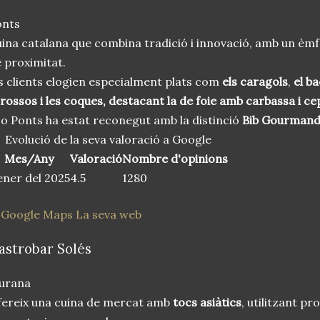
onts
ina catalana que combina tradició i innovació, amb un èmf
 proximitat.
s clients elogien especialment plats com
els caragols
,
el ba
rossos i les coques, destacant la de foie amb carbassa i ce
o Ponts ha estat reconegut amb la distinció
Bib Gourman
Evolució de la seva valoració a Google
Mes/Any
Valoració
Nombre d'opinions
ner del 2025
4.5
1280
 Google Maps
La seva web
astrobar Solés
iurana
ereix una cuina de mercat amb
tocs asiàtics
, utilitzant p