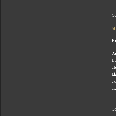
Ge
Al
B
Sa
De
el
El
co
ex
Ge