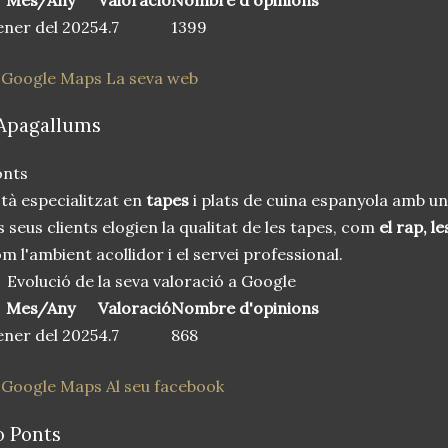
ner del 2025
4.7
1399
 Google Maps
La seva web
'Apagallums
onts
tà especialitzat en
tapes
i plats de cuina espanyola amb un
s seus clients elogien la qualitat de les tapes, com
el rap, l
m l'ambient acollidor i el servei professional.
Evolució de la seva valoració a Google
Mes/Any
Valoració
Nombre d'opinions
ner del 2025
4.7
868
 Google Maps
Al seu facebook
o Ponts