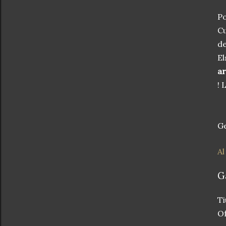
P
Cu
de
El
ar
!
L
Ge
Al
G
T
Of