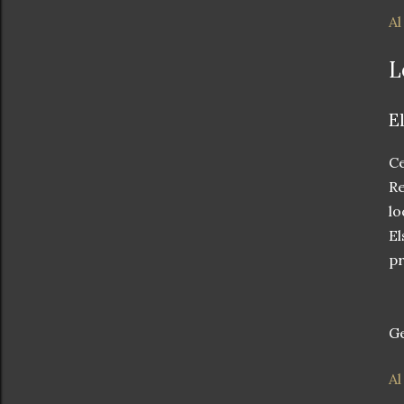
Al
L
E
Ce
Re
lo
El
pr
Ge
Al