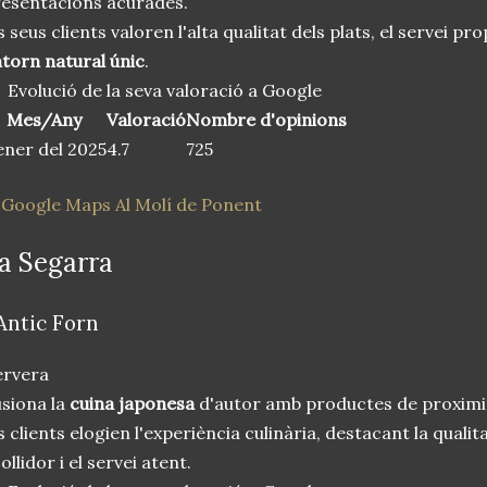
esentacions acurades.
s seus clients valoren l'alta qualitat dels plats, el servei pr
torn natural únic
.
Evolució de la seva valoració a Google
Mes/Any
Valoració
Nombre d'opinions
ner del 2025
4.7
725
 Google Maps
Al Molí de Ponent
a Segarra
'Antic Forn
ervera
siona la
cuina japonesa
d'autor amb productes de proximita
s clients elogien l'experiència culinària, destacant la qualit
ollidor i el servei atent.