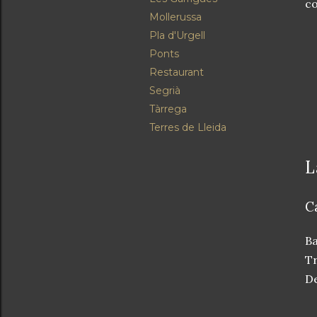
co
Mollerussa
Pla d'Urgell
Ponts
Restaurant
Segrià
Tàrrega
Terres de Lleida
L
C
Ba
Tr
De