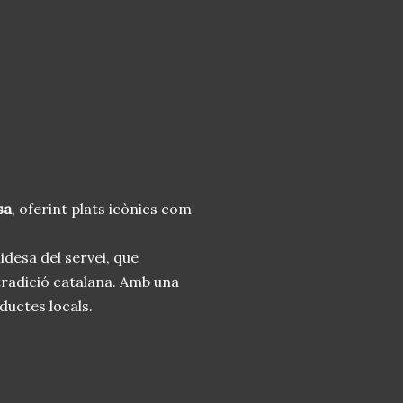
sa
, oferint plats icònics com
idesa del servei, que
radició catalana. Amb una
ductes locals.