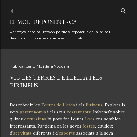
Salta al contingut principal
EL MOLÍ DE PONENT - CA
Paratges, camins, llocs on perdre's, reposar, avituallar-se i
descobrir, lluny de les carreteres principals.
Publicat per
El Molí de la Noguera
VIU LES TERRES DE LLEIDA I ELS
PIRINEUS
Descobreix les
Terres de Lleida
i els
Pirineus
. Explora la
seva
gastronomia
i els seus
restaurants
. Informa't sobre
quines
excursions
hi pots fer i quins
llocs
ens semblen
interessants. Participa en les seves
festes
, gaudeix
d'
activitats
diferents i d'
esports
associats a la seva