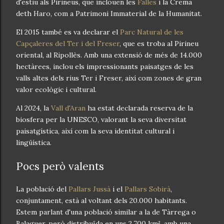
d'estiu als Pirineus, que inclouen les
Falles
i la Crema
deth Haro, com a Patrimoni Immaterial de la Humanitat.
El 2015 també es va declarar el
Parc Natural de les
Capçaleres del Ter i del Freser
, que es troba al Pirineu
oriental, al Ripollès. Amb una extensió de més de 14.000
hectàrees, inclou els impressionants paisatges de les
valls altes dels rius Ter i Freser, així com zones de gran
valor ecològic i cultural.
Al 2024, la
Vall d'Aran
ha estat declarada reserva de la
biosfera per la UNESCO, valorant la seva diversitat
paisatgística, així com la seva identitat cultural i
lingüística.
Pocs però valents
La població del
Pallars Jussà
i el
Pallars Sobirà
,
conjuntament, està al voltant dels 20.000 habitants.
Estem parlant d'una població similar a la de Tàrrega o
Balaguer, però distribuïda en uns 2.700 km², amb una