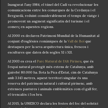
Inaugurat l'any 1984, el túnel del Cadí va revolucionar les
comunicacions entre les comarques de la Cerdanya i el
Berguedà, reduint considerablement el temps de viatge i
promovent un augment significatiu del turisme i el
comerç en aquestes regions.
Al 2000 es declaren Patrimoni Mundial de la Humanitat al
conjunt d'esglésies romàniques de la
Vall de Boí
que
destaquen per la seva arquitectura única, frescos i
escultures que daten dels segles XI i XII.
Al 2003 es crea el
Parc Natural de l’Alt Pirineu
, que és
l’espai natural protegit més extens de Catalunya, amb
gairebé 80.000 ha. Sota la Pica d’Estat, cim de Catalunya
amb 3.143 metres, aquest territori singular és una
reserva del patrimoni natural i cultural pirinenc, amb
extenses pastures i animals emblemàtics com el gall fer,
el trencalòs i l’os bru.
Al 2015, la UNESCO declara les festes del foc del solstici