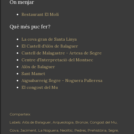
On menjar
Restaurant El Molí
Què més puc fer?
La cova gran de Santa Linya
El Castell d'Alòs de Balaguer
Castell de Malagastre - Artesa de Segre
Centre d'Interpretació del Montsec
Alòs de Balaguer
Sant Mamet
Aiguabarreig Segre - Noguera Palleresa
El congost del Mu
Comparteix
Labels:
Alòs de Balaguer
Arqueologia
Bronze
Congost del Mu
Cova
Jaciment
La Noguera
Neolític
Pedres
Prehistòria
Segre