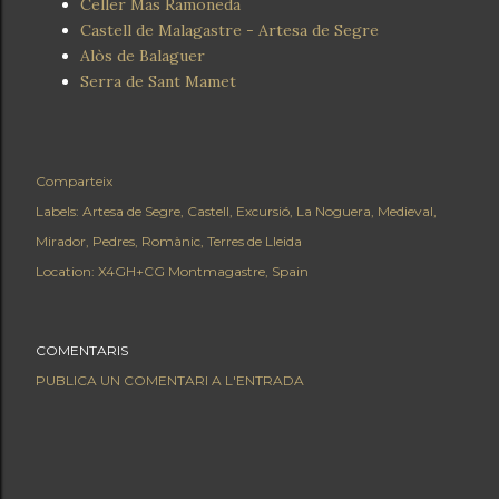
Celler Mas Ramoneda
Castell de Malagastre - Artesa de Segre
Alòs de Balaguer
Serra de Sant Mamet
Comparteix
Labels:
Artesa de Segre
Castell
Excursió
La Noguera
Medieval
Mirador
Pedres
Romànic
Terres de Lleida
Location:
X4GH+CG Montmagastre, Spain
COMENTARIS
PUBLICA UN COMENTARI A L'ENTRADA