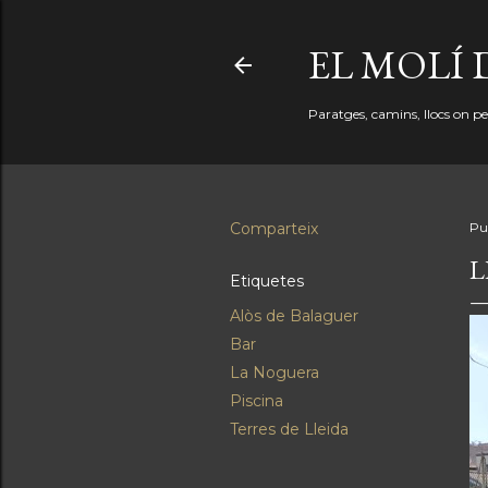
EL MOLÍ 
Paratges, camins, llocs on perd
Comparteix
Pu
L
Etiquetes
Alòs de Balaguer
Bar
La Noguera
Piscina
Terres de Lleida