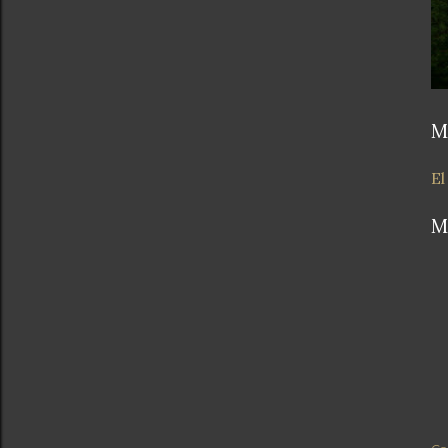
M
El
M