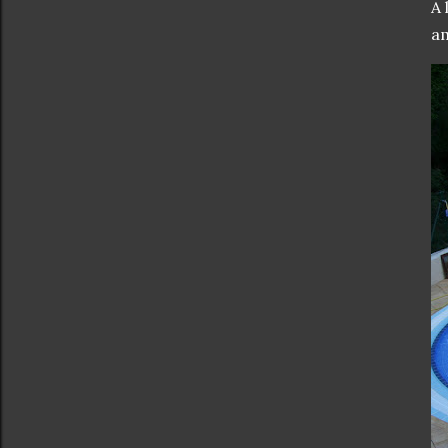
A 
am