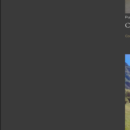
Pu
C
Co