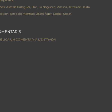
mparteix
els:
Alòs de Balaguer
Bar
La Noguera
Piscina
Terres de Lleida
cation:
Serra del Montsec, 25691 Àger, Lleida, Spain
OMENTARIS
BLICA UN COMENTARI A L'ENTRADA