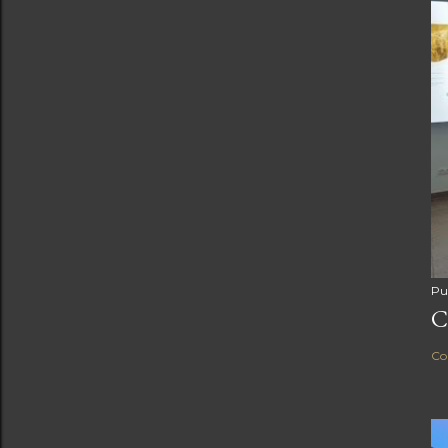
Pu
C
Co