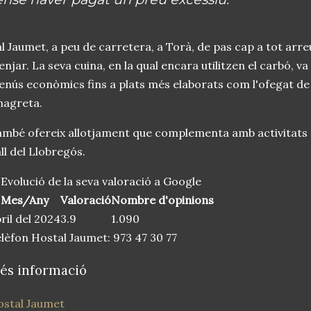
l Jaumet, a peu de carretera, a Torà, de pas cap a tot arreu
njar. La seva cuina, en la qual encara utilitzen el carbó, va
nús econòmics fins a plats més elaborats com l'ofegat de T
nagreta.
mbé ofereix allotjament que complementa amb activitats t
ll del Llobregós.
Evolució de la seva valoració a Google
Mes/Any
Valoració
Nombre d'opinions
ril del 2024
3.9
1.090
lèfon Hostal Jaumet: 973 47 30 77
és informació
stal Jaumet