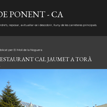
Salta al contingut principal
DE PONENT - CA
re's, reposar, avituallar-se i descobrir, lluny de les carreteres principals.
blicat per
El Molí de la Noguera
ESTAURANT CAL JAUMET A TORÀ