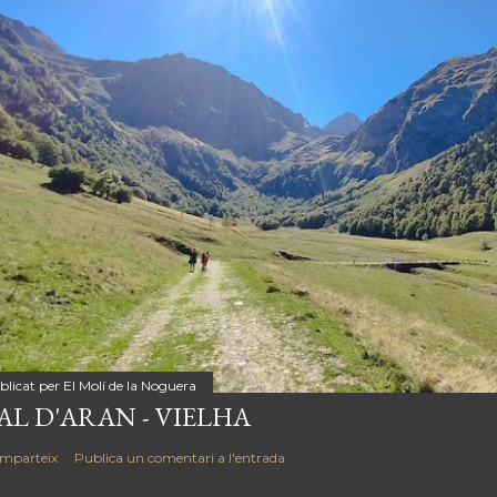
blicat per
El Molí de la Noguera
AL D'ARAN - VIELHA
mparteix
Publica un comentari a l'entrada