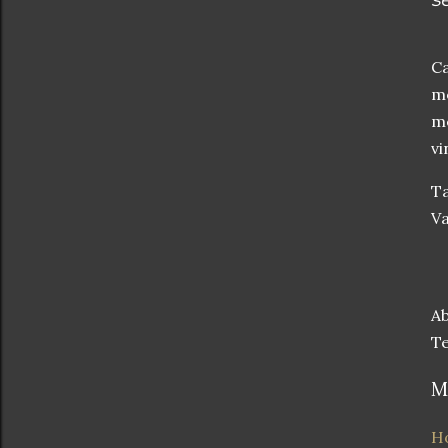
Ca
me
me
vi
Ta
Va
Ab
Te
M
Ho