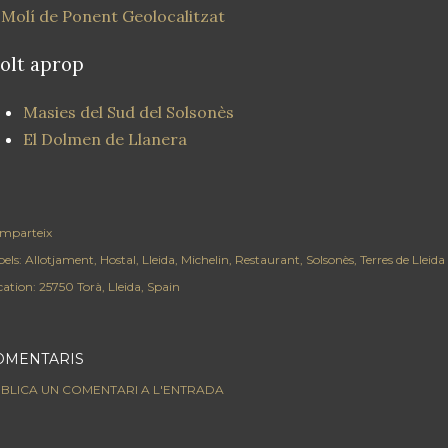
 Molí de Ponent Geolocalitzat
olt aprop
Masies del Sud del Solsonès
El Dolmen de Llanera
mparteix
els:
Allotjament
Hostal
Lleida
Michelin
Restaurant
Solsonès
Terres de Lleida
cation:
25750 Torà, Lleida, Spain
OMENTARIS
BLICA UN COMENTARI A L'ENTRADA