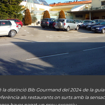
é la distinció Bib Gourmand del 2024 de la guia 
eferència als restaurants on surts amb la sensa
ense haver pagat un preu excessiu.