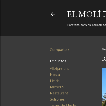
EL MOLÍ 
Paratges, camins, llocs on perd
Comparteix
Pu
R
Etiquetes
Allotjament
Hostal
Lleida
Michelin
Restaurant
Solsonès
Terres de Lleida