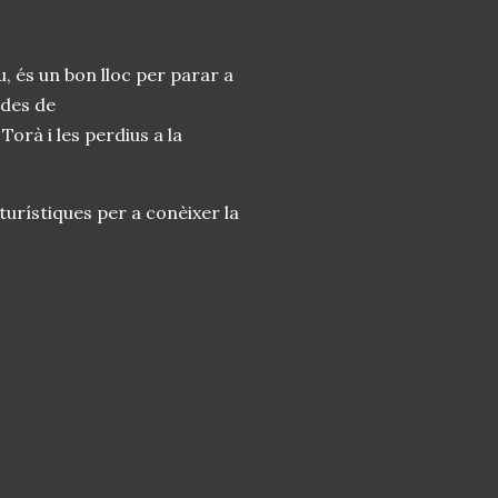
, és un bon lloc per parar a
 des de
orà i les perdius a la
urístiques per a conèixer la