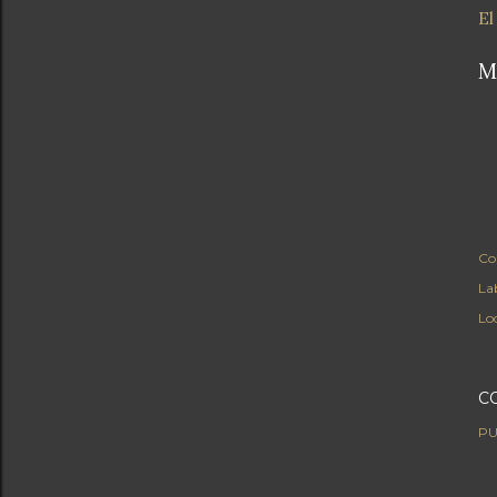
El
M
Co
Lab
Lo
C
PU