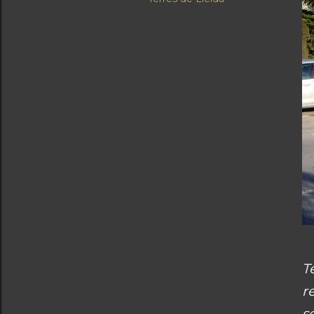
T
r
s