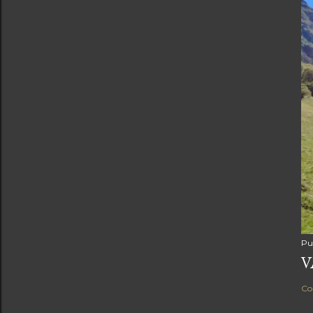
Pu
V
Co