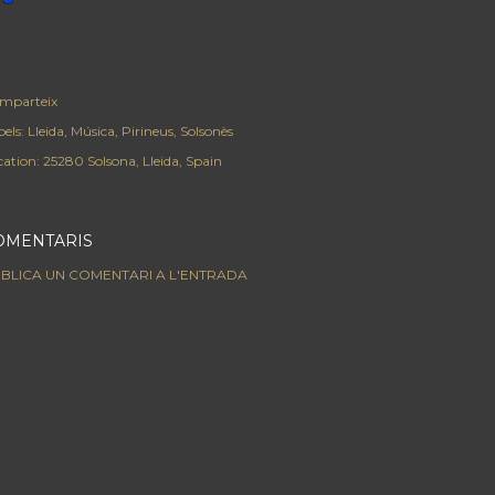
mparteix
els:
Lleida
Música
Pirineus
Solsonès
cation:
25280 Solsona, Lleida, Spain
OMENTARIS
BLICA UN COMENTARI A L'ENTRADA