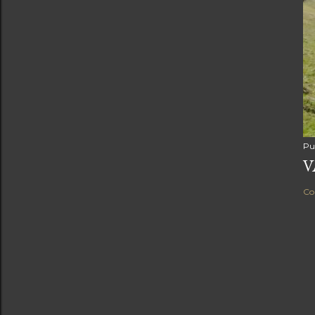
Pu
V
Co