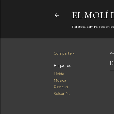
EL MOLÍ 
Paratges, camins, llocs on perd
Comparteix
Pu
E
Etiquetes
Lleida
Música
Pirineus
Solsonès