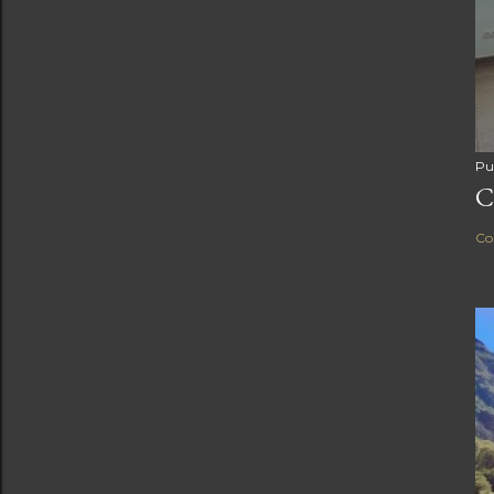
Pu
C
Co