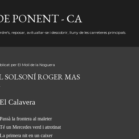
Salta al contingut principal
DE PONENT - CA
re's, reposar, avituallar-se i descobrir, lluny de les carreteres principals.
blicat per
El Molí de la Noguera
L SOLSONÍ ROGER MAS
El Calavera
Passà la frontera al maleter
Té un Mercedes verd i atrotinat
La primera nit en un caixer