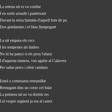
La setena nit es va confiar
I en sortir arraulit i panteixant
Davant la reixa humida d'aquell forn de pa
Dos gendarmes i el blau llampegant
La nit empara els cecs
I les tempestes als lladres
No hi ha panys si ets prou l'afany
I d'aquesta manera, van agafar al Calavera
Per saltar precs i obrir candaus
Entrà a comissaria enmanillat
Remugant dins un cotxe cel·lular
La primera nit no va dormir res
I al vespre següent ja era al carrer