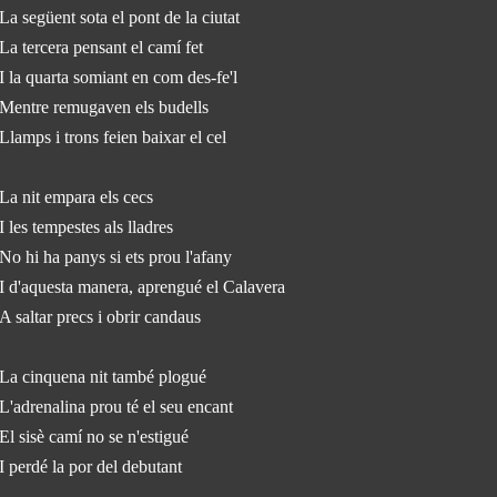
La següent sota el pont de la ciutat
La tercera pensant el camí fet
I la quarta somiant en com des-fe'l
Mentre remugaven els budells
Llamps i trons feien baixar el cel
La nit empara els cecs
I les tempestes als lladres
No hi ha panys si ets prou l'afany
I d'aquesta manera, aprengué el Calavera
A saltar precs i obrir candaus
La cinquena nit també plogué
L'adrenalina prou té el seu encant
El sisè camí no se n'estigué
I perdé la por del debutant