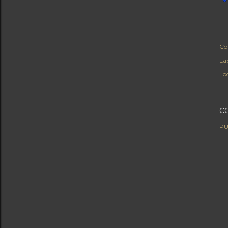
Co
Lab
Lo
C
PU