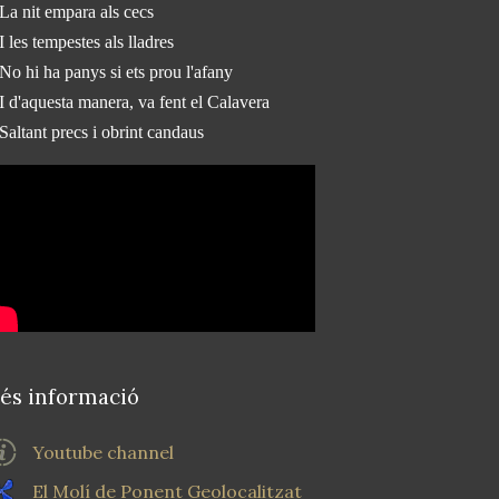
La nit empara als cecs
I les tempestes als lladres
No hi ha panys si ets prou l'afany
I d'aquesta manera, va fent el Calavera
Saltant precs i obrint candaus
és informació
Youtube channel
El Molí de Ponent Geolocalitzat