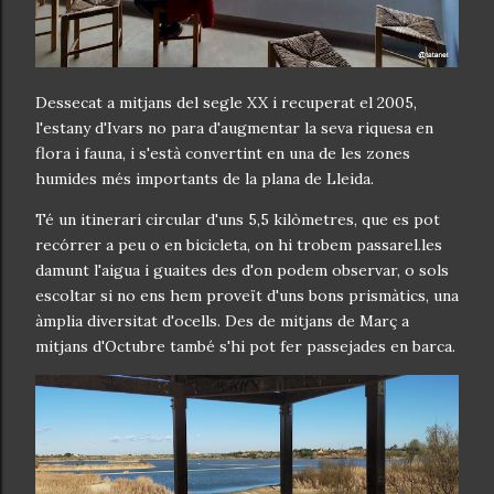
Dessecat a mitjans del segle XX i recuperat el 2005,
l'estany d'Ivars no para d'augmentar la seva riquesa en
flora i fauna, i s'està convertint en una de les zones
humides més importants de la plana de Lleida.
Té un itinerari circular d'uns 5,5 kilòmetres, que es pot
recórrer a peu o en bicicleta, on hi trobem passarel.les
damunt l'aigua i guaites des d'on podem observar, o sols
escoltar si no ens hem proveït d'uns bons prismàtics, una
àmplia diversitat d'ocells. Des de mitjans de Març a
mitjans d'Octubre també s'hi pot fer passejades en barca.