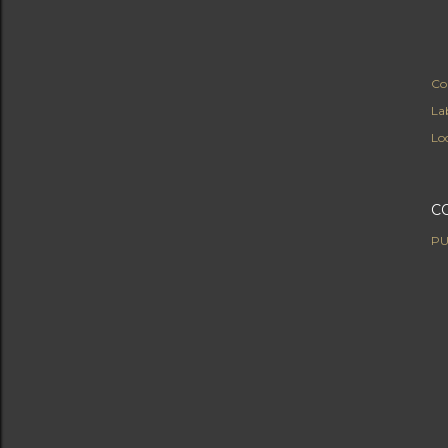
Co
Lab
Lo
C
PU