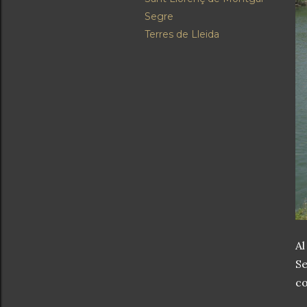
Segre
Terres de Lleida
Al
S
co