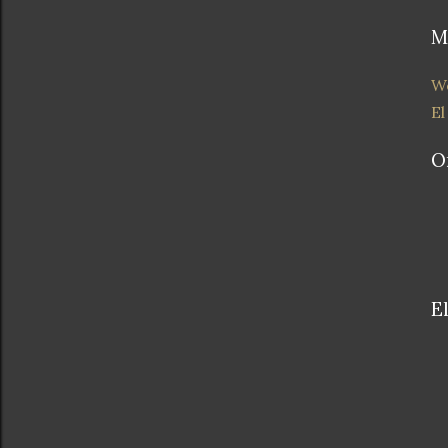
M
We
El
O
E