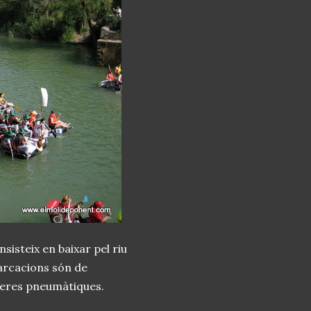
sisteix en baixar pel riu
arcacions són de
meres pneumàtiques.