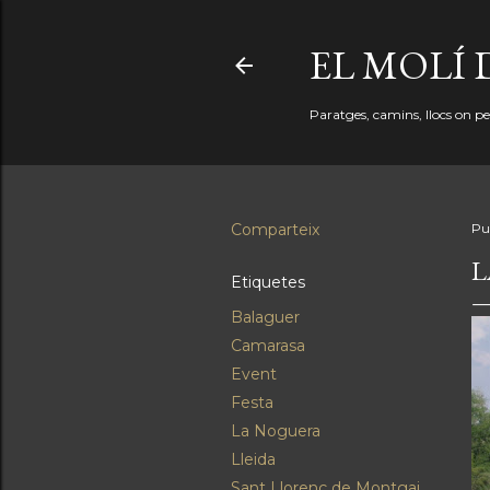
EL MOLÍ 
Paratges, camins, llocs on perd
Comparteix
Pu
L
Etiquetes
Balaguer
Camarasa
Event
Festa
La Noguera
Lleida
Sant Llorenç de Montgai