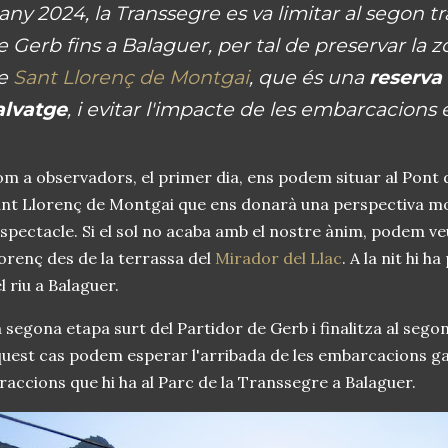
'any 2024, la Transsegre es va limitar al segon t
e Gerb fins a Balaguer, per tal de preservar la
e
Sant Llorenç de Montgai
, que és una
reserva
alvatge
, i evitar l'impacte de les embarcacions 
m a observadors, el primer dia, ens podem situar al Pont 
nt Llorenç de Montgai que ens donarà una perspectiva mol
espectacle. Si el sol no acaba amb el nostre ànim, podem ve
orenç des de la terrassa del
Mirador del Llac
. A la nit hi ha
l riu a Balaguer.
 segona etapa surt del Partidor de Gerb i finalitza al sego
uest cas podem esperar l'arribada de les embarcacions gau
raccions que hi ha al Parc de la Transsegre a Balaguer.