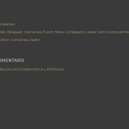
mparteix
els:
Balaguer
Camarasa
Event
Festa
La Noguera
Lleida
Sant Llorenç de Mo
cation:
Camarasa, Spain
OMENTARIS
BLICA UN COMENTARI A L'ENTRADA