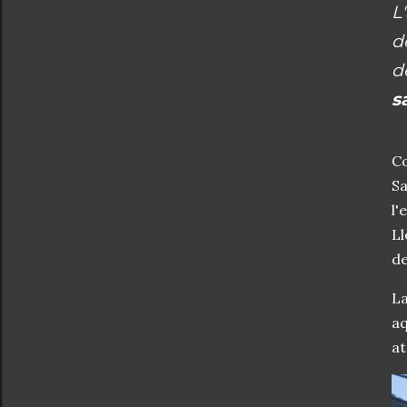
L
d
d
s
Co
Sa
l'
Ll
de
La
aq
at