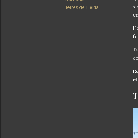
s'
Terres de Lleida
en
H
fo
Ta
ce
Es
et
T