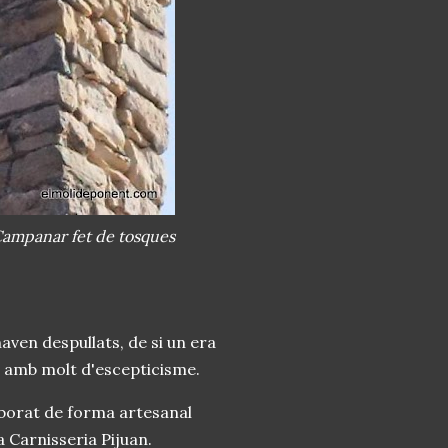
ampanar fet de tosques
naven despullats, de si un era
va amb molt d'escepticisme.
aborat de forma artesanal
a Carnisseria Pijuan.