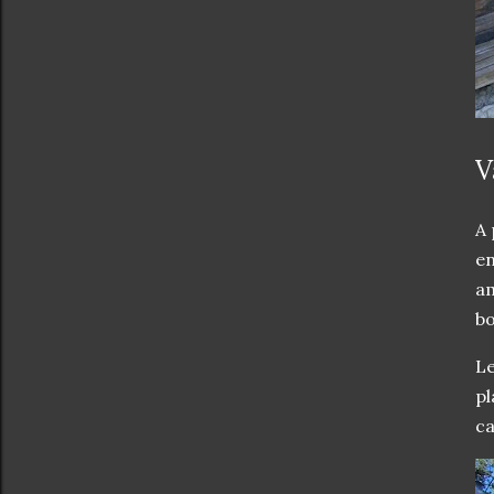
V
A 
en
am
bo
Le
pl
ca