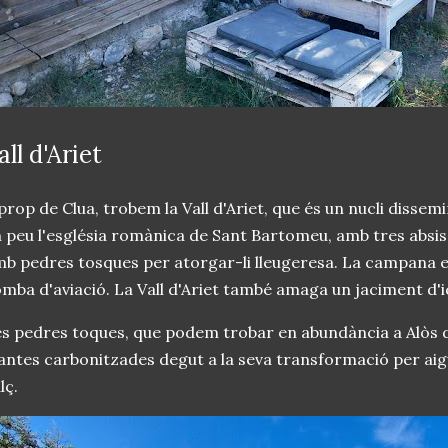
all d'Ariet
prop de Clua, trobem la Vall d'Ariet, que és un nucli dissem
 peu l'església romànica de Sant Bartomeu, amb tres absi
b pedres tosques per atorgar-li lleugeresa. La campana es
mba d'aviació. La Vall d'Ariet també amaga un jaciment d'i
s pedres toques, que podem trobar en abundància a Alòs d
antes carbonitzades degut a la seva transformació per aig
lç.