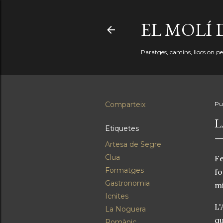
EL MOLÍ 
Paratges, camins, llocs on perd
Comparteix
Pu
L
Etiquetes
Artesa de Segre
Clua
Fe
Formatges
fo
Gastronomia
mi
Icnites
L'
La Noguera
qu
Romànic