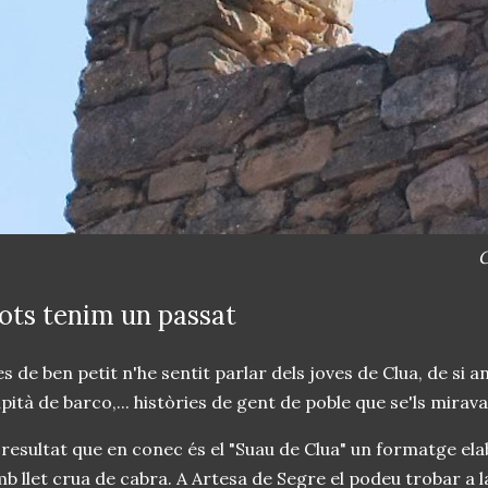
C
ots tenim un passat
s de ben petit n'he sentit parlar dels joves de Clua, de si a
pità de barco,... històries de gent de poble que se'ls mira
 resultat que en conec és el "Suau de Clua" un formatge el
b llet crua de cabra. A Artesa de Segre el podeu trobar a l