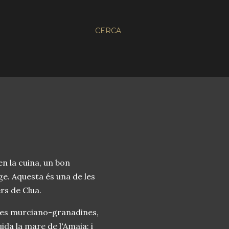
CERCA
n la cuina, un bon
e. Aquesta és una de les
rs de Clua.
bres murciano-granadines,
ida la mare de l'Amaia; i