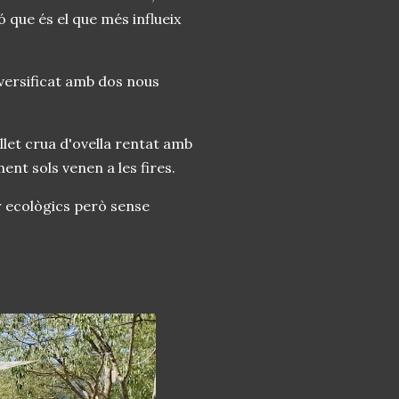
ó que és el que més influeix
iversificat amb dos nous
let crua d'ovella rentat amb
nt sols venen a les fires.
er ecològics però sense