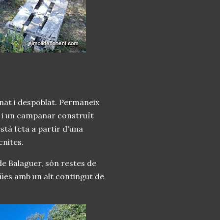
inat i despoblat. Permaneix
s i un campanar construït
tà feta a partir d'una
cnites.
e Balaguer, són restes de
ües amb un alt contingut de