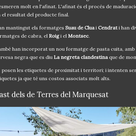
esmeren molt en l'afinat. L'afinat és el procés de maduraci
 el resultat del producte final.
an mantingut els formatges
Suau de Clua
i
Cendrat
i han d
rmatges de cabra, el
Roig
i el
Montsec
.
mbé han incorporat un nou formatge de pasta cuita, amb l
rvesa negra que es diu
La negreta clandestina
que de mome
 posen les etiquetes de proximitat i territori; i intenten s
iquetes ja que té uns costos associats molt alts.
ast dels de Terres del Marquesat