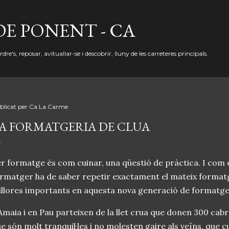
Salta al contingut principal
DE PONENT - CA
re's, reposar, avituallar-se i descobrir, lluny de les carreteres principals.
blicat per
Ca La Carme
A FORMATGERIA DE CLUA
r formatge és com cuinar, una qüestió de pràctica. I com e
rmatger ha de saber repetir exactament el mateix formatg
llores importants en aquesta nova generació de formatge
Amaia i en Pau parteixen de la llet crua que donen 300 ca
e són molt tranquil·les i no molesten gaire als veïns, que cu